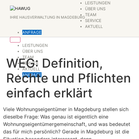
Zum
LEISTUNGEN
ÜBER UNS
Inhalt
TEAM
IHRE HAUSVERWALTUNG IN MAGDEBURG
springen
SERVICE
AKTUELL
ANFRAGE
LEISTUNGEN
ÜBER UNS
TEAM
WEG: Definition,
SERVICE
AKTUELL
Rechte und Pflichten
ANFRAGE
einfach erklärt
Viele Wohnungseigentümer in Magdeburg stellen sich
dieselbe Frage: Was genau ist eigentlich eine
Wohnungseigentümergemeinschaft, und was bedeutet
das für mich persönlich? Gerade in Magdeburg ist die