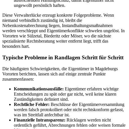
ausreichenden Haftungsschutz, damit Eigentümer nicht
ungewollt persönlich haften.
Diese Verwalterlücke erzeugt konkrete Folgeprobleme. Wenn
niemand verbindlich zuständig ist, bleibt die
Nebenkostenabrechnung liegen, Instandhaltungsmaßnahmen
werden verschleppt und Eigentümerkonflikte schwelen ungelöst. In
Vororten wie Sülzetal, Biederitz oder Möser, wo die nächste
spezialisierte Rechtsberatung weiter entfernt liegt, trifft das
besonders hart.
Typische Probleme in Randlagen Schritt für Schritt
Die häufigsten Schwierigkeiten, die Eigentümer in Magdeburgs
Vororten berichten, lassen sich auf einige zentrale Punkte
zusammenfassen:
Kommunikationsausfälle:
Eigentümer erfahren wichtige
Entscheidungen zu spät oder gar nicht, weil keine klaren
Zuständigkeiten definiert sind.
Rechtliche Fehler:
Beschlüsse der Eigentümerversammlung
werden falsch protokolliert oder nicht rechtskonform gefasst,
was im Streitfall anfechtbar ist.
Finanzielle Intransparenz:
Rücklagen werden nicht
ordentlich geführt, Abrechnungen fehlen oder weisen formale