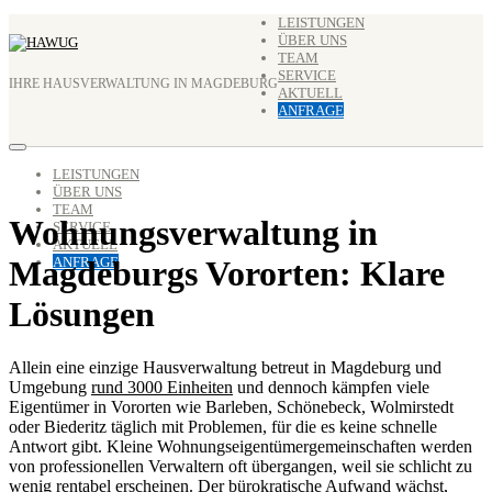
Zum
LEISTUNGEN
ÜBER UNS
Inhalt
TEAM
springen
SERVICE
IHRE HAUSVERWALTUNG IN MAGDEBURG
AKTUELL
ANFRAGE
LEISTUNGEN
ÜBER UNS
TEAM
Wohnungsverwaltung in
SERVICE
AKTUELL
Magdeburgs Vororten: Klare
ANFRAGE
Lösungen
Allein eine einzige Hausverwaltung betreut in Magdeburg und
Umgebung
rund 3000 Einheiten
und dennoch kämpfen viele
Eigentümer in Vororten wie Barleben, Schönebeck, Wolmirstedt
oder Biederitz täglich mit Problemen, für die es keine schnelle
Antwort gibt. Kleine Wohnungseigentümergemeinschaften werden
von professionellen Verwaltern oft übergangen, weil sie schlicht zu
wenig rentabel erscheinen. Der bürokratische Aufwand wächst,