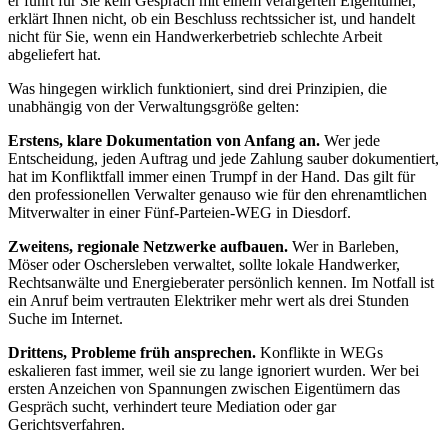
er führt für Sie kein Gespräch mit einem verärgerten Eigentümer,
erklärt Ihnen nicht, ob ein Beschluss rechtssicher ist, und handelt
nicht für Sie, wenn ein Handwerkerbetrieb schlechte Arbeit
abgeliefert hat.
Was hingegen wirklich funktioniert, sind drei Prinzipien, die
unabhängig von der Verwaltungsgröße gelten:
Erstens, klare Dokumentation von Anfang an.
Wer jede
Entscheidung, jeden Auftrag und jede Zahlung sauber dokumentiert,
hat im Konfliktfall immer einen Trumpf in der Hand. Das gilt für
den professionellen Verwalter genauso wie für den ehrenamtlichen
Mitverwalter in einer Fünf-Parteien-WEG in Diesdorf.
Zweitens, regionale Netzwerke aufbauen.
Wer in Barleben,
Möser oder Oschersleben verwaltet, sollte lokale Handwerker,
Rechtsanwälte und Energieberater persönlich kennen. Im Notfall ist
ein Anruf beim vertrauten Elektriker mehr wert als drei Stunden
Suche im Internet.
Drittens, Probleme früh ansprechen.
Konflikte in WEGs
eskalieren fast immer, weil sie zu lange ignoriert wurden. Wer bei
ersten Anzeichen von Spannungen zwischen Eigentümern das
Gespräch sucht, verhindert teure Mediation oder gar
Gerichtsverfahren.