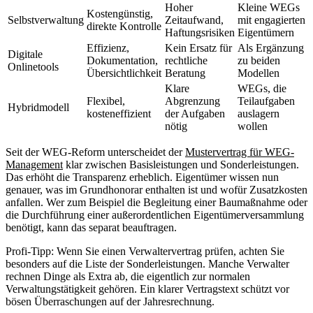
Hoher
Kleine WEGs
Kostengünstig,
Selbstverwaltung
Zeitaufwand,
mit engagierten
direkte Kontrolle
Haftungsrisiken
Eigentümern
Effizienz,
Kein Ersatz für
Als Ergänzung
Digitale
Dokumentation,
rechtliche
zu beiden
Onlinetools
Übersichtlichkeit
Beratung
Modellen
Klare
WEGs, die
Flexibel,
Abgrenzung
Teilaufgaben
Hybridmodell
kosteneffizient
der Aufgaben
auslagern
nötig
wollen
Seit der WEG-Reform unterscheidet der
Mustervertrag für WEG-
Management
klar zwischen Basisleistungen und Sonderleistungen.
Das erhöht die Transparenz erheblich. Eigentümer wissen nun
genauer, was im Grundhonorar enthalten ist und wofür Zusatzkosten
anfallen. Wer zum Beispiel die Begleitung einer Baumaßnahme oder
die Durchführung einer außerordentlichen Eigentümerversammlung
benötigt, kann das separat beauftragen.
Profi-Tipp: Wenn Sie einen Verwaltervertrag prüfen, achten Sie
besonders auf die Liste der Sonderleistungen. Manche Verwalter
rechnen Dinge als Extra ab, die eigentlich zur normalen
Verwaltungstätigkeit gehören. Ein klarer Vertragstext schützt vor
bösen Überraschungen auf der Jahresrechnung.