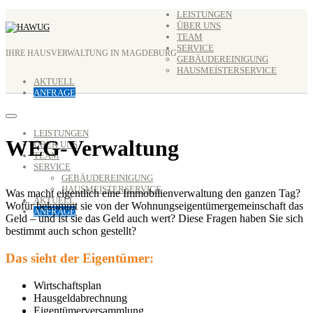
Zum
LEISTUNGEN
ÜBER UNS
Inhalt
TEAM
springen
SERVICE
IHRE HAUSVERWALTUNG IN MAGDEBURG
GEBÄUDEREINIGUNG
HAUSMEISTERSERVICE
AKTUELL
ANFRAGE
LEISTUNGEN
WEG-Verwaltung
ÜBER UNS
TEAM
SERVICE
GEBÄUDEREINIGUNG
HAUSMEISTERSERVICE
Was macht eigentlich eine Immobilienverwaltung den ganzen Tag?
AKTUELL
Wofür bekommt sie von der Wohnungseigentümergemeinschaft das
ANFRAGE
Geld – und ist sie das Geld auch wert? Diese Fragen haben Sie sich
bestimmt auch schon gestellt?
Das sieht der Eigentümer:
Wirtschaftsplan
Hausgeldabrechnung
Eigentümerversammlung