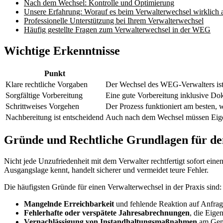
Nach dem Wechsel: Kontrolle und Optimierung
Unsere Erfahrung: Worauf es beim Verwalterwechsel wirklich
Professionelle Unterstützung bei Ihrem Verwalterwechsel
Häufig gestellte Fragen zum Verwalterwechsel in der WEG
Wichtige Erkenntnisse
Punkt
Klare rechtliche Vorgaben
Der Wechsel des WEG-Verwalters ist s
Sorgfältige Vorbereitung
Eine gute Vorbereitung inklusive D
Schrittweises Vorgehen
Der Prozess funktioniert am besten, w
Nachbereitung ist entscheidend
Auch nach dem Wechsel müssen Eigent
Gründe und Rechtliche Grundlagen für de
Nicht jede Unzufriedenheit mit dem Verwalter rechtfertigt sofort eine
Ausgangslage kennt, handelt sicherer und vermeidet teure Fehler.
Die häufigsten Gründe für einen Verwalterwechsel in der Praxis sind:
Mangelnde Erreichbarkeit
und fehlende Reaktion auf Anfrag
Fehlerhafte oder verspätete Jahresabrechnungen
, die Eige
Vernachlässigung von Instandhaltungsmaßnahmen
am Geme