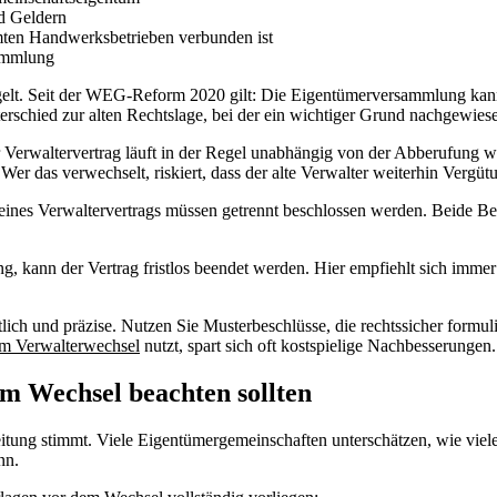
d Geldern
mten Handwerksbetrieben verbunden ist
ammlung
lt. Seit der WEG-Reform 2020 gilt: Die Eigentümerversammlung kann d
terschied zur alten Rechtslage, bei der ein wichtiger Grund nachgewie
Verwaltervertrag läuft in der Regel unabhängig von der Abberufung weit
Wer das verwechselt, riskiert, dass der alte Verwalter weiterhin Verg
ines Verwaltervertrags müssen getrennt beschlossen werden. Beide Be
g, kann der Vertrag fristlos beendet werden. Hier empfiehlt sich imme
ch und präzise. Nutzen Sie Musterbeschlüsse, die rechtssicher formuli
im Verwalterwechsel
nutzt, spart sich oft kostspielige Nachbesserungen.
m Wechsel beachten sollten
eitung stimmt. Viele Eigentümergemeinschaften unterschätzen, wie vi
nn.