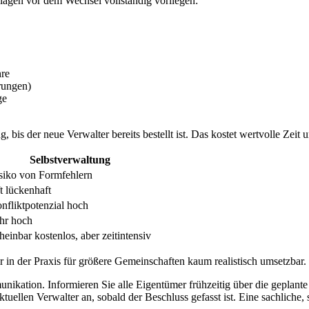
gen vor dem Wechsel vollständig vorliegen:
hre
rungen)
ge
is der neue Verwalter bereits bestellt ist. Das kostet wertvolle Zeit 
Selbstverwaltung
siko von Formfehlern
t lückenhaft
nfliktpotenzial hoch
hr hoch
heinbar kostenlos, aber zeitintensiv
er in der Praxis für größere Gemeinschaften kaum realistisch umsetzbar.
unikation. Informieren Sie alle Eigentümer frühzeitig über die geplant
tuellen Verwalter an, sobald der Beschluss gefasst ist. Eine sachliche,