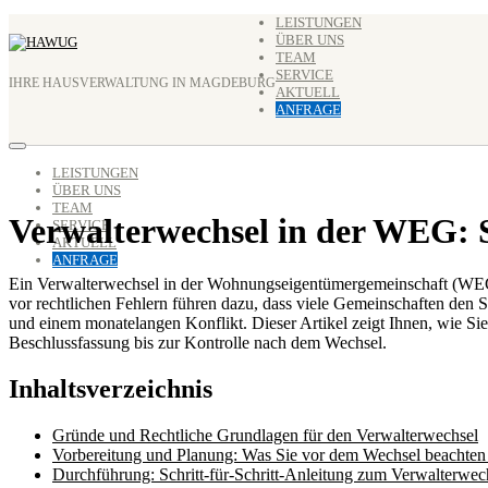
Zum
LEISTUNGEN
ÜBER UNS
Inhalt
TEAM
springen
SERVICE
IHRE HAUSVERWALTUNG IN MAGDEBURG
AKTUELL
ANFRAGE
LEISTUNGEN
ÜBER UNS
TEAM
Verwalterwechsel in der WEG: S
SERVICE
AKTUELL
ANFRAGE
Ein Verwalterwechsel in der Wohnungseigentümergemeinschaft (WEG) i
vor rechtlichen Fehlern führen dazu, dass viele Gemeinschaften den S
und einem monatelangen Konflikt. Dieser Artikel zeigt Ihnen, wie 
Beschlussfassung bis zur Kontrolle nach dem Wechsel.
Inhaltsverzeichnis
Gründe und Rechtliche Grundlagen für den Verwalterwechsel
Vorbereitung und Planung: Was Sie vor dem Wechsel beachten 
Durchführung: Schritt-für-Schritt-Anleitung zum Verwalterwec