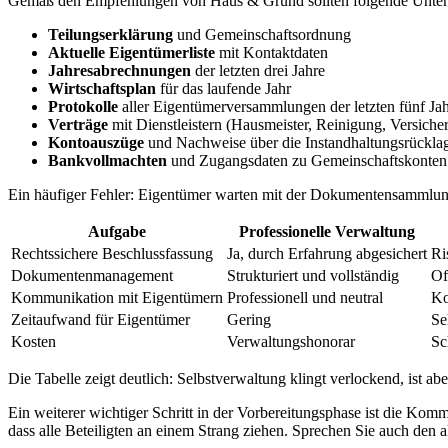
Gemäß den Empfehlungen von Haus & Grund sollten folgende Unterla
Teilungserklärung
und Gemeinschaftsordnung
Aktuelle Eigentümerliste
mit Kontaktdaten
Jahresabrechnungen
der letzten drei Jahre
Wirtschaftsplan
für das laufende Jahr
Protokolle
aller Eigentümerversammlungen der letzten fünf Ja
Verträge
mit Dienstleistern (Hausmeister, Reinigung, Versiche
Kontoauszüge
und Nachweise über die Instandhaltungsrückla
Bankvollmachten
und Zugangsdaten zu Gemeinschaftskonten
Ein häufiger Fehler: Eigentümer warten mit der Dokumentensammlung, b
Aufgabe
Professionelle Verwaltung
Rechtssichere Beschlussfassung
Ja, durch Erfahrung abgesichert
Ri
Dokumentenmanagement
Strukturiert und vollständig
Of
Kommunikation mit Eigentümern
Professionell und neutral
Ko
Zeitaufwand für Eigentümer
Gering
Se
Kosten
Verwaltungshonorar
Sc
Die Tabelle zeigt deutlich: Selbstverwaltung klingt verlockend, ist ab
Ein weiterer wichtiger Schritt in der Vorbereitungsphase ist die Komm
dass alle Beteiligten an einem Strang ziehen. Sprechen Sie auch den ak