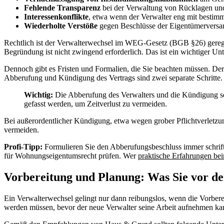
Fehlende Transparenz
bei der Verwaltung von Rücklagen un
Interessenkonflikte
, etwa wenn der Verwalter eng mit bestim
Wiederholte Verstöße
gegen Beschlüsse der Eigentümervers
Rechtlich ist der Verwalterwechsel im WEG-Gesetz (BGB §26) gerege
Begründung ist nicht zwingend erforderlich. Das ist ein wichtiger Un
Dennoch gibt es Fristen und Formalien, die Sie beachten müssen. Der 
Abberufung und Kündigung des Vertrags sind zwei separate Schritte. 
Wichtig:
Die Abberufung des Verwalters und die Kündigung se
gefasst werden, um Zeitverlust zu vermeiden.
Bei außerordentlicher Kündigung, etwa wegen grober Pflichtverletzun
vermeiden.
Profi-Tipp:
Formulieren Sie den Abberufungsbeschluss immer schriftli
für Wohnungseigentumsrecht prüfen. Wer
praktische Erfahrungen be
Vorbereitung und Planung: Was Sie vor de
Ein Verwalterwechsel gelingt nur dann reibungslos, wenn die Vorber
werden müssen, bevor der neue Verwalter seine Arbeit aufnehmen ka