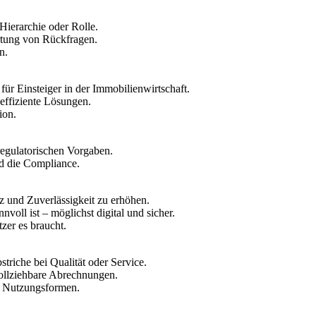
ierarchie oder Rolle.
rtung von Rückfragen.
n.
ür Einsteiger in der Immobilienwirtschaft.
effiziente Lösungen.
ion.
 regulatorischen Vorgaben.
d die Compliance.
nz und Zuverlässigkeit zu erhöhen.
oll ist – möglichst digital und sicher.
zer es braucht.
riche bei Qualität oder Service.
vollziehbare Abrechnungen.
d Nutzungsformen.