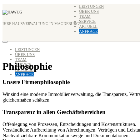
Zum
LEISTUNGEN
ÜBER UNS
Inhalt
TEAM
springen
SERVICE
IHRE HAUSVERWALTUNG IN MAGDEBURG
AKTUELL
ANFRAGE
LEISTUNGEN
ÜBER UNS
TEAM
Philosophie
SERVICE
AKTUELL
ANFRAGE
Unsere Firmenphilosophie
Wir sind eine moderne Immobilienverwaltung, die Transparenz, Vertrau
gleichermaßen schätzen.
Transparenz in allen Geschäftsbereichen
Offenlegung von Prozessen, Entscheidungen und Kostenstrukturen.
Verständliche Aufbereitung von Abrechnungen, Verträgen und Leistu
Nachvollziehbare Kommunikationswege und Dokumentationen.