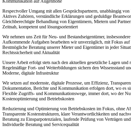
Kommunikation auf Augenhöhe
Respectvoller Umgang mit allen Gesprächspartnern, unabhängig von H
Aktives Zuhören, verständliche Erklärungen und geduldige Beantwo
Gleichberechtigte Behandlung von Eigentümern, Mietern und Partner
Zeitnah, kompetent und lösungsorientiert
Wir nehmen uns Zeit für Neu- und Bestandseigentümer, insbesondere f
Aufkommende Aufgaben bearbeiten wir unverzüglich, mit Fokus auf 
Bestmögliche Beratung unserer Mieter und Eigentümer in jeder Situat
Rechtssicherheit und Aktualität
Unsere Arbeit erfolgt stets nach den aktuellen gesetzliche Lagen und
Regelmäßige Fort- und Weiterbildungen sichern den Wissensstand un
Moderne, digitale Infrastruktur
Wir setzen auf modernste, digitale Prozesse, um Effizienz, Transpare
Dokumentation, Berichte und Kommunikation erfolgen dort, wo es sinnv
Flexible Zugriffs- und Kommunikationswege, immer dort, wo der Nut
Kostenoptimierung und Betriebskosten
Reduzierung und Optimierung von Betriebskosten im Fokus, ohne Abst
Transparente Kostenstrukturen, klare Verantwortlichkeiten und nach
Beratung zu Einsparpotenzialen, laufende Prüfung von Verträgen un
Individuelle Beratung und Servicequalität