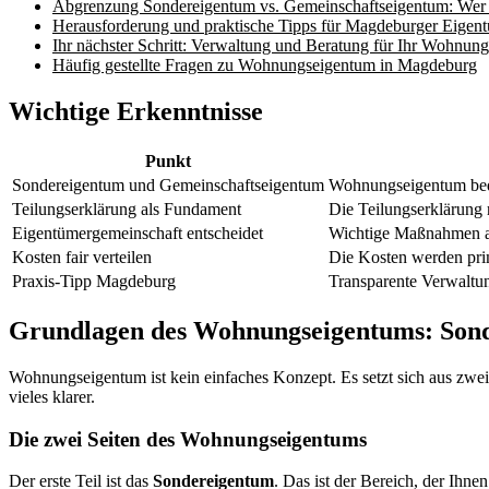
Abgrenzung Sondereigentum vs. Gemeinschaftseigentum: Wer 
Herausforderung und praktische Tipps für Magdeburger Eigent
Ihr nächster Schritt: Verwaltung und Beratung für Ihr Wohnu
Häufig gestellte Fragen zu Wohnungseigentum in Magdeburg
Wichtige Erkenntnisse
Punkt
Sondereigentum und Gemeinschaftseigentum
Wohnungseigentum bed
Teilungserklärung als Fundament
Die Teilungserklärung 
Eigentümergemeinschaft entscheidet
Wichtige Maßnahmen a
Kosten fair verteilen
Die Kosten werden prim
Praxis-Tipp Magdeburg
Transparente Verwaltun
Grundlagen des Wohnungseigentums: Son
Wohnungseigentum ist kein einfaches Konzept. Es setzt sich aus zwe
vieles klarer.
Die zwei Seiten des Wohnungseigentums
Der erste Teil ist das
Sondereigentum
. Das ist der Bereich, der Ihn