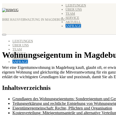
Zum
LEISTUNGEN
ÜBER UNS
Inhalt
TEAM
springen
SERVICE
IHRE HAUSVERWALTUNG IN MAGDEBURG
AKTUELL
ANFRAGE
LEISTUNGEN
ÜBER UNS
TEAM
Wohnungseigentum in Magdebur
SERVICE
AKTUELL
ANFRAGE
Wer eine Eigentumswohnung in Magdeburg kauft, glaubt oft, er erwir
eigenen Wohnung und gleichzeitig die Mitverantwortung für ein ganze
erklärt die wichtigsten Grundlagen klar und praxisnah, damit Sie al
Inhaltsverzeichnis
Grundlagen des Wohnungseigentums: Sondereigentum und Ge
Teilungserklärung und rechtliche Entstehung von Wohnungsei
Eigentümergemeinschaft: Rechte, Pflichten und Organisation
Kostenverteilung: Miteigentumsanteile und alternative Verteil