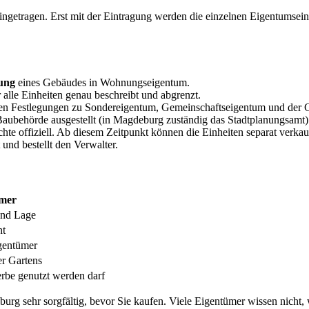
ngetragen. Erst mit der Eintragung werden die einzelnen Eigentumsein
lung
eines Gebäudes in Wohnungseigentum.
r alle Einheiten genau beschreibt und abgrenzt.
chen Festlegungen zu Sondereigentum, Gemeinschaftseigentum und der
aubehörde ausgestellt (in Magdeburg zuständig das Stadtplanungsamt)
te offiziell. Ab diesem Zeitpunkt können die Einheiten separat verkau
 und bestellt den Verwalter.
ümer
und Lage
ht
igentümer
er Gartens
rbe genutzt werden darf
urg sehr sorgfältig, bevor Sie kaufen. Viele Eigentümer wissen nicht,