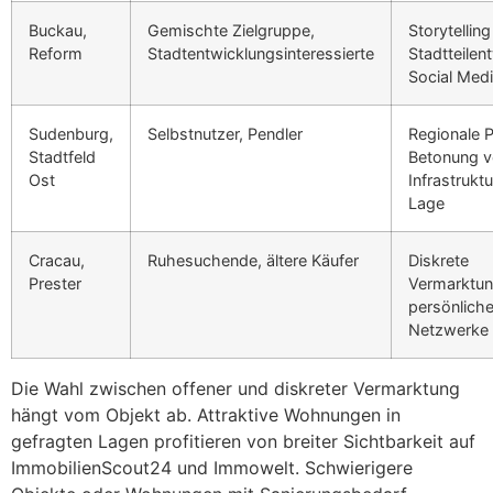
Buckau,
Gemischte Zielgruppe,
Storytelling
Reform
Stadtentwicklungsinteressierte
Stadtteilen
Social Med
Sudenburg,
Selbstnutzer, Pendler
Regionale P
Stadtfeld
Betonung 
Ost
Infrastrukt
Lage
Cracau,
Ruhesuchende, ältere Käufer
Diskrete
Prester
Vermarktun
persönlich
Netzwerke
Die Wahl zwischen offener und diskreter Vermarktung
hängt vom Objekt ab. Attraktive Wohnungen in
gefragten Lagen profitieren von breiter Sichtbarkeit auf
ImmobilienScout24 und Immowelt. Schwierigere