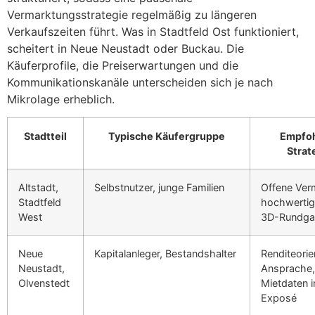
Vermarktungsstrategie regelmäßig zu längeren
Verkaufszeiten führt. Was in Stadtfeld Ost funktioniert,
scheitert in Neue Neustadt oder Buckau. Die
Käuferprofile, die Preiserwartungen und die
Kommunikationskanäle unterscheiden sich je nach
Mikrolage erheblich.
Stadtteil
Typische Käufergruppe
Empfo
Strat
Altstadt,
Selbstnutzer, junge Familien
Offene Ver
Stadtfeld
hochwertig
West
3D-Rundga
Neue
Kapitalanleger, Bestandshalter
Renditeorie
Neustadt,
Ansprache,
Olvenstedt
Mietdaten 
Exposé