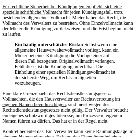
Für rechtliche Sicherheit bei Kündigungen empfiehlt sich eine
spezielle schriftliche Vollmacht
für jeden Kündigungsfall, trotz
bestehender allgemeiner Vollmacht. Mieter haben das Recht, die
Vollmacht des Verwalters zu bestreiten. Ohne Einzelvollmacht kann
der Mieter die Kündigung zurückweisen, und die Frist beginnt nicht
zu laufen.
Ein häufig unterschätztes Risiko:
Selbst wenn eine
allgemeine Hausverwaltervollmacht vorliegt, kann ein
Mieter bei einer Kündigung die Vorlage einer auf
diesen Fall bezogenen Originalvollmacht verlangen.
Fehlt diese, ist die Kündigung anfechtbar. Die
Einholung einer speziellen Kündigungsvollmacht ist
der sicherste Weg, um Rechtsstreitigkeiten
vorzubeugen.
Eine klare Grenze zieht das Rechtsdienstleistungsgesetz.
Vollmachten, die den Hausverwalter zur Rechtsvertretung im
eigenen Namen bevollmächtigen
, sind meist wegen des
Rechtsdienstleistungsgesetzes nicht gültig. Der Verwalter braucht
ein eigenes schutzwürdiges Interesse, um Prozesse in eigenem
Namen führen zu dürfen. Das hat er in der Regel nicht.
Konkret bedeutet das: Ein Verwalter kann keine Räumungsklage im
eigenen Namen einreichen. Er kann den Eigentümer bei einer