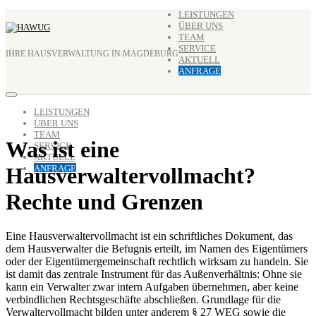
Zum
LEISTUNGEN
ÜBER UNS
Inhalt
TEAM
springen
SERVICE
IHRE HAUSVERWALTUNG IN MAGDEBURG
AKTUELL
ANFRAGE
LEISTUNGEN
ÜBER UNS
TEAM
Was ist eine
SERVICE
AKTUELL
Hausverwaltervollmacht?
ANFRAGE
Rechte und Grenzen
Eine Hausverwaltervollmacht ist ein schriftliches Dokument, das
dem Hausverwalter die Befugnis erteilt, im Namen des Eigentümers
oder der Eigentümergemeinschaft rechtlich wirksam zu handeln. Sie
ist damit das zentrale Instrument für das Außenverhältnis: Ohne sie
kann ein Verwalter zwar intern Aufgaben übernehmen, aber keine
verbindlichen Rechtsgeschäfte abschließen. Grundlage für die
Verwaltervollmacht bilden unter anderem § 27 WEG sowie die