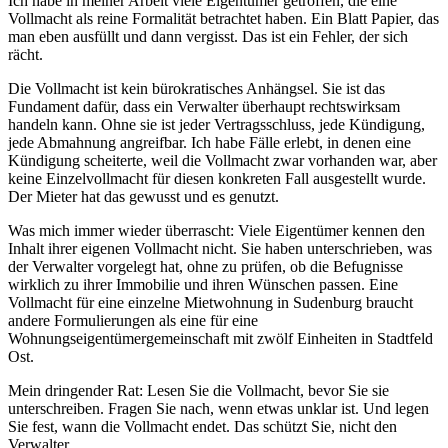
Ich habe in meiner Arbeit viele Eigentümer getroffen, die eine
Vollmacht als reine Formalität betrachtet haben. Ein Blatt Papier, das
man eben ausfüllt und dann vergisst. Das ist ein Fehler, der sich
rächt.
Die Vollmacht ist kein bürokratisches Anhängsel. Sie ist das
Fundament dafür, dass ein Verwalter überhaupt rechtswirksam
handeln kann. Ohne sie ist jeder Vertragsschluss, jede Kündigung,
jede Abmahnung angreifbar. Ich habe Fälle erlebt, in denen eine
Kündigung scheiterte, weil die Vollmacht zwar vorhanden war, aber
keine Einzelvollmacht für diesen konkreten Fall ausgestellt wurde.
Der Mieter hat das gewusst und es genutzt.
Was mich immer wieder überrascht: Viele Eigentümer kennen den
Inhalt ihrer eigenen Vollmacht nicht. Sie haben unterschrieben, was
der Verwalter vorgelegt hat, ohne zu prüfen, ob die Befugnisse
wirklich zu ihrer Immobilie und ihren Wünschen passen. Eine
Vollmacht für eine einzelne Mietwohnung in Sudenburg braucht
andere Formulierungen als eine für eine
Wohnungseigentümergemeinschaft mit zwölf Einheiten in Stadtfeld
Ost.
Mein dringender Rat: Lesen Sie die Vollmacht, bevor Sie sie
unterschreiben. Fragen Sie nach, wenn etwas unklar ist. Und legen
Sie fest, wann die Vollmacht endet. Das schützt Sie, nicht den
Verwalter.