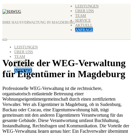
Zum
LEISTUNGEN
ÜBER UNS
Inhalt
TEAM
springen
SERVICE
IHRE HAUSVERWALTUNG IN MAGDEBURG
AKTUELL
ANFRAGE
LEISTUNGEN
ÜBER UNS
TEAM
Vorteile der WEG-Verwaltung
SERVICE
AKTUELL
für Eigentümer in Magdeburg
ANFRAGE
Professionelle WEG-Verwaltung ist die rechtssichere,
organisatorisch entlastende Betreuung einer
Wohnungseigentümergemeinschaft durch einen zertifizierten
Verwalter. Wer als Eigentümer in Magdeburg, ob in Sudenburg,
Buckau oder Cracau, eine Eigentumswohnung hält, trägt
gemeinsam mit den anderen Eigentümern Verantwortung für das
gesamte Gebäude. Diese Verantwortung umfasst Buchhaltung,
Instandhaltung, Rechtsfragen und Kommunikation. Die Vorteile der
WEG-Verwaltung liegen genau hier: Ein Fachverwalter übernimmt