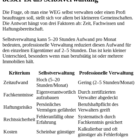
Die Frage, ob man eine WEG selbst verwalten oder einen Profi
beauftragen soll, stellt sich vor allem bei kleineren Gemeinschaften.
Die Antwort hängt von drei Faktoren ab: Zeit, Fachwissen und
Haftungsbereitschaft.
Selbstverwaltung kann 5–20 Stunden Aufwand pro Monat
bedeuten, professionelle Verwaltung reduziert diesen Aufwand für
den einzelnen Eigentümer auf 2–5 Stunden. Das ist kein kleiner
Unterschied, besonders wenn man berufstätig ist oder mehrere
Immobilien hält.
Kriterium
Selbstverwaltung
Professionelle Verwaltung
Hoch (5–20
Zeitaufwand
Gering (2–5 Stunden/Monat)
Stunden/Monat)
Eigenverantwortlich
Durch zertifizierten
Fachkenntnisse
aufzubauen
Verwalter abgedeckt
Persönliches
Berufshaftpflicht des
Haftungsrisiko
Vermögen gefährdet
Verwalters greift
Fehleranfällig ohne
Systematisch durch
Rechtssicherheit
Erfahrung
Fachkenntnis gesichert
Kalkulierbar und oft
Kosten
Scheinbar günstiger
günstiger als Fehlerfolgen