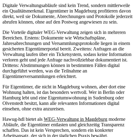
Digitale Verwaltungsabläufe sind kein Trend, sondern mittlerweile
ein Qualitätsmerkmal. Eigentümer in Magdeburg profitieren davon
direkt, weil sie Dokumente, Abrechnungen und Protokolle jederzeit
abrufen können, ohne auf den Postweg angewiesen zu sein.
Die Vorteile digitaler WEG-Verwaltung zeigen sich in mehreren
Bereichen. Erstens: Dokumente wie Wirtschaftspläne,
Jahresabrechnungen und Versammlungsprotokolle liegen in einem
gesicherten Eigentümerportal bereit. Zweitens: Anfragen an die
Verwaltung laufen über ein Ticketsystem, sodass keine Information
verloren geht und jede Anfrage nachvollziehbar dokumentiert ist.
Drittens: Abstimmungen können in bestimmten Fällen digital
durchgeführt werden, was die Teilnahme an
Eigentümerversammlungen erleichtert.
Für Eigentümer, die nicht in Magdeburg wohnen, aber dort eine
Wohnung halten, ist das besonders wertvoll. Wer in Berlin oder
Hamburg lebt und eine Eigentumswohnung in Sudenburg oder
Olvenstedt besitzt, kann alle relevanten Informationen digital
einsehen, ohne extra anzureisen.
Hawug-hdl bietet als
WEG-Verwaltung in Magdeburg
moderne
Abläufe, die Eigentümer entlasten und gleichzeitig Transparenz
schaffen. Das ist kein Versprechen, sondern ein konkreter
Arbeitsansatz, der sich in der täglichen Praxis bewährt.