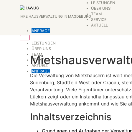
Zum
LEISTUNGEN
ÜBER UNS
Inhalt
TEAM
IHRE HAUSVERWALTUNG IN MAGDEBURG
springen
SERVICE
AKTUELL
ANFRAGE
LEISTUNGEN
ÜBER UNS
TEAM
Mietshausverwalt
SERVICE
AKTUELL
ANFRAGE
Die Verwaltung von Mietshäusern ist weit me
Sudenburg, Stadtfeld West oder Cracau, steh
Verantwortung. Viele Eigentümer unterschätz
Lücken zeigt oder ein Instandhaltungsstau ent
Mietshausverwaltung ankommt und wie Sie als
Inhaltsverzeichnis
Grundlagen und Aufgaben der Verwaltu