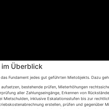
im Überblick
t das Fundament jedes gut geführten Mietobjekts. Dazu geh
aufsetzen, bestehende prüfen, Mieterhöhungen rechtssich
prüfung aller Zahlungseingänge, Erkennen von Rückständ
 Mietschulden, inklusive Eskalationsstufen bis zur rechtlic
triebskostenabrechnung erstellen, prüfen und gegenüber M