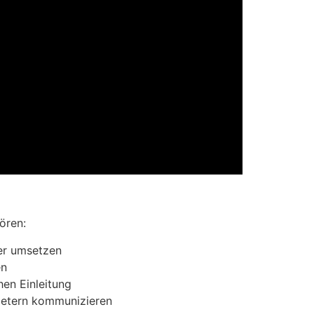
ören:
er umsetzen
en
hen Einleitung
ietern kommunizieren