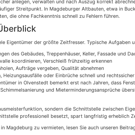
icher anlegen, verwalten und nach Auszug korrekt abrechn
figer Streitpunkt. In Magdeburger Altbauten, etwa in Buck
ten, die ohne Fachkenntnis schnell zu Fehlern führen.
Überblick
iele Eigentümer der größte Zeitfresser. Typische Aufgaben 
en des Gebäudes, Treppenhäuser, Keller, Fassade und Dac
alle koordinieren, Verschleiß frühzeitig erkennen
holen, Aufträge vergeben, Qualität abnehmen
Heizungsausfälle oder Einbrüche schnell und rechtssicher
gentümer in Olvenstedt bemerkt erst nach Jahren, dass Fenst
r Schimmelsanierung und Mieterminderungsansprüche überst
ausmeisterfunktion, sondern die Schnittstelle zwischen Eig
ttstelle professionell besetzt, spart langfristig erheblich Z
in Magdeburg zu vermieten, lesen Sie auch unseren Beitra