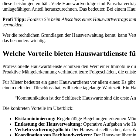
diese Leistungen enthält. Viele Hauswartverträge sind Pauschalverträ
umlagefähigen Anteil herauszurechnen. Das bedeutet: Bei einem Hau
Profi-Tipp:
Fordern Sie beim Abschluss eines Hauswartvertrags immer
vermeiden.
Wer die
rechtlichen Grundlagen der Hausverwaltung
kennt, kann Vert
das besonders wichtig.
Welche Vorteile bieten Hauswartdienste f
Professionelle Hauswartdienste schützen den Wert einer Immobilie du
Proaktive Mängelerkennung
verhindert teure Folgeschäden, die entst
Für Mieter bedeutet ein guter Hauswartdienst vor allem eines: Es g
einem defekten Türschloss hat, will keine tagelange Wartezeit. Ein Hau
“Kommunikation ist der Schlüssel: Hauswarte sind die erste Anl
Die konkreten Vorteile im Überblick:
Risikominimierung:
Regelmäßige Begehungen erkennen Mängel
Entlastung der Hausverwaltung:
Operative Aufgaben wie Ha
Verkehrssicherungspflicht:
Der Hauswart stellt sicher, dass
Koordination von Fachhandwerkern:
Der Hauswart übernimm