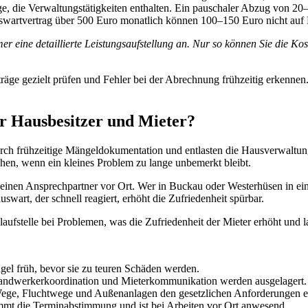
ge, die Verwaltungstätigkeiten enthalten. Ein pauschaler Abzug von 20–
swartvertrag über 500 Euro monatlich können 100–150 Euro nicht auf
 eine detaillierte Leistungsaufstellung an. Nur so können Sie die Kos
räge gezielt prüfen und Fehler bei der Abrechnung frühzeitig erkennen
ür Hausbesitzer und Mieter?
rch frühzeitige Mängeldokumentation und entlasten die Hausverwaltung 
ehen, wenn ein kleines Problem zu lange unbemerkt bleibt.
ibt einen Ansprechpartner vor Ort. Wer in Buckau oder Westerhüsen in
swart, der schnell reagiert, erhöht die Zufriedenheit spürbar.
aufstelle bei Problemen, was die Zufriedenheit der Mieter erhöht und l
 früh, bevor sie zu teuren Schäden werden.
ndwerkerkoordination und Mieterkommunikation werden ausgelagert.
 Wege, Fluchtwege und Außenanlagen den gesetzlichen Anforderungen e
t die Terminabstimmung und ist bei Arbeiten vor Ort anwesend.