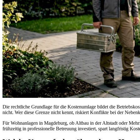
Die rechtliche Grundlage für die Kostenumlage bildet die Betriebsko
nicht. Wer diese Grenze nicht kennt, riskiert Konflikte bei der Nebe
Für Wohnanlagen in Magdeburg, ob Altbau in der Altstadt oder Mehrfam
frühzeitig in professionelle Betreuung investiert, spart langfristig Kos