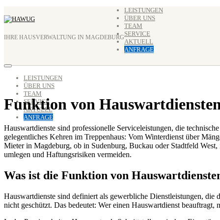
Zum
LEISTUNGEN
ÜBER UNS
Inhalt
TEAM
springen
SERVICE
IHRE HAUSVERWALTUNG IN MAGDEBURG
AKTUELL
ANFRAGE
LEISTUNGEN
ÜBER UNS
TEAM
Funktion von Hauswartdienste
SERVICE
AKTUELL
ANFRAGE
Hauswartdienste sind professionelle Serviceleistungen, die technisch
gelegentliches Kehren im Treppenhaus: Vom Winterdienst über Mäng
Mieter in Magdeburg, ob in Sudenburg, Buckau oder Stadtfeld West, 
umlegen und Haftungsrisiken vermeiden.
Was ist die Funktion von Hauswartdiens
Hauswartdienste sind definiert als gewerbliche Dienstleistungen, die
nicht geschützt. Das bedeutet: Wer einen Hauswartdienst beauftragt, 