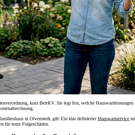
stenverordnung, kurz BetrKV. Sie legt fest, welche Hauswartleistungen
nkostenabrechnung.
ilienhaus in Olvenstedt, gilt: Ein klar definierter
Hauswartservice
is
ten für teure Folgeschäden.