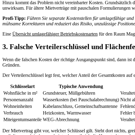
Hinzu kommt das Problem nicht vereinbarter Kosten. Grundsätzlich dür
unwirksam. Für ältere Mietverträge mit pauschalen Formulierungen wie
Profi-Tipp:
Führen Sie separate Kostenstellen für umlagefähige und
mühsame Korrekturen und reduziert das Risiko, unzulässige Positione
Eine
Übersicht umlagefähiger Betriebskostenarten
für den Raum Magde
3. Falsche Verteilerschlüssel und Flächenf
Wenn die falschen Kosten der richtige Ausgangspunkt sind, dann ist de
Gründen.
Der Verteilerschlüssel legt fest, welcher Anteil der Gesamtkosten auf 
Schlüsselart
Typische Anwendung
Wohnfläche in m²
Grundsteuer, Müllgebühren
Veralte
Personenanzahl
Wasserkosten (bei Pauschalabrechnung)
Nicht a
Wohneinheiten
Kabelanschluss, Gemeinschaftsantenne
Fehlend
Verbrauch
Heizkosten, Warmwasser
Fehler 
Miteigentumsanteile
WEG-Abrechnung
Veralte
Der Mietvertrag gibt vor, welcher Schlüssel gilt. Steht dort nichts, g