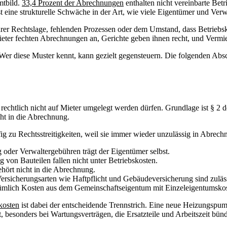
mtbild.
33,4 Prozent der Abrechnungen
enthalten nicht vereinbarte Bet
ist eine strukturelle Schwäche in der Art, wie viele Eigentümer und Verwa
nklarer Rechtslage, fehlenden Prozessen oder dem Umstand, dass Betri
 Mieter fechten Abrechnungen an, Gerichte geben ihnen recht, und Verm
Wer diese Muster kennt, kann gezielt gegensteuern. Die folgenden Absc
 rechtlich nicht auf Mieter umgelegt werden dürfen. Grundlage ist § 2 
cht in die Abrechnung.
ig zu Rechtsstreitigkeiten, weil sie immer wieder unzulässig in Abrech
oder Verwaltergebühren trägt der Eigentümer selbst.
von Bauteilen fallen nicht unter Betriebskosten.
ört nicht in die Abrechnung.
rsicherungsarten wie Haftpflicht und Gebäudeversicherung sind zulässi
mlich Kosten aus dem Gemeinschaftseigentum mit Einzeleigentumskosten
kosten
ist dabei der entscheidende Trennstrich. Eine neue Heizungspump
, besonders bei Wartungsverträgen, die Ersatzteile und Arbeitszeit bünd