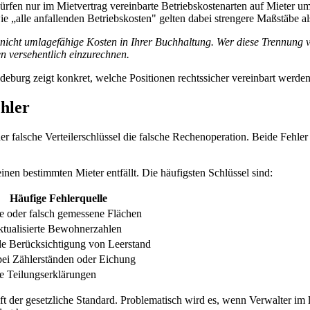
fen nur im Mietvertrag vereinbarte Betriebskostenarten auf Mieter umge
 „alle anfallenden Betriebskosten" gelten dabei strengere Maßstäbe als 
 nicht umlagefähige Kosten in Ihrer Buchhaltung. Wer diese Trennung 
n versehentlich einzurechnen.
burg zeigt konkret, welche Positionen rechtssicher vereinbart werde
ehler
r falsche Verteilerschlüssel die falsche Rechenoperation. Beide Fehler
einen bestimmten Mieter entfällt. Die häufigsten Schlüssel sind:
Häufige Fehlerquelle
te oder falsch gemessene Flächen
ktualisierte Bewohnerzahlen
e Berücksichtigung von Leerstand
bei Zählerständen oder Eichung
te Teilungserklärungen
reift der gesetzliche Standard. Problematisch wird es, wenn Verwalter i