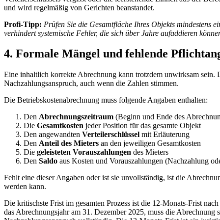
und wird regelmäßig von Gerichten beanstandet.
Profi-Tipp:
Prüfen Sie die Gesamtfläche Ihres Objekts mindestens ei
verhindert systemische Fehler, die sich über Jahre aufaddieren könne
4. Formale Mängel und fehlende Pflichtan
Eine inhaltlich korrekte Abrechnung kann trotzdem unwirksam sein. D
Nachzahlungsanspruch, auch wenn die Zahlen stimmen.
Die Betriebskostenabrechnung muss folgende Angaben enthalten:
Den
Abrechnungszeitraum
(Beginn und Ende des Abrechnun
Die
Gesamtkosten
jeder Position für das gesamte Objekt
Den angewandten
Verteilerschlüssel
mit Erläuterung
Den
Anteil des Mieters
an den jeweiligen Gesamtkosten
Die
geleisteten Vorauszahlungen
des Mieters
Den
Saldo
aus Kosten und Vorauszahlungen (Nachzahlung od
Fehlt eine dieser Angaben oder ist sie unvollständig, ist die Abrech
werden kann.
Die kritischste Frist im gesamten Prozess ist die 12-Monats-Frist na
das Abrechnungsjahr am 31. Dezember 2025, muss die Abrechnung spätest