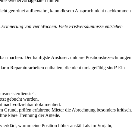
keine Wiedervorlagedaten führen.
ge nicht geordnet aufbewahrt, kann diesem Anspruch nicht nachkommen
f-Erinnerung von vier Wochen. Viele Fristversäumnisse entstehen
ifbar machen. Der häufigste Auslöser: unklare Positionsbezeichnungen.
rin Reparaturarbeiten enthalten, die nicht umlagefähig sind? Ein
ausmeisterdienste".
etzt gebucht wurden.
t nachvollziehbar dokumentiert.
n Grund, prüfen erfahrene Mieter die Abrechnung besonders kritisch.
hne klare Trennung der Anteile.
 erklärt, warum eine Position höher ausfällt als im Vorjahr,