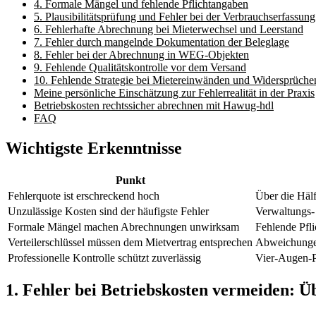
4. Formale Mängel und fehlende Pflichtangaben
5. Plausibilitätsprüfung und Fehler bei der Verbrauchserfassung
6. Fehlerhafte Abrechnung bei Mieterwechsel und Leerstand
7. Fehler durch mangelnde Dokumentation der Beleglage
8. Fehler bei der Abrechnung in WEG-Objekten
9. Fehlende Qualitätskontrolle vor dem Versand
10. Fehlende Strategie bei Mietereinwänden und Widersprüche
Meine persönliche Einschätzung zur Fehlerrealität in der Praxis
Betriebskosten rechtssicher abrechnen mit Hawug-hdl
FAQ
Wichtigste Erkenntnisse
Punkt
Fehlerquote ist erschreckend hoch
Über die Hälf
Unzulässige Kosten sind der häufigste Fehler
Verwaltungs- 
Formale Mängel machen Abrechnungen unwirksam
Fehlende Pfl
Verteilerschlüssel müssen dem Mietvertrag entsprechen
Abweichungen
Professionelle Kontrolle schützt zuverlässig
Vier-Augen-P
1. Fehler bei Betriebskosten vermeiden: Ü