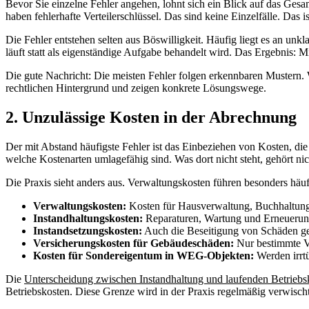
Bevor Sie einzelne Fehler angehen, lohnt sich ein Blick auf das Gesa
haben fehlerhafte Verteilerschlüssel. Das sind keine Einzelfälle. Das 
Die Fehler entstehen selten aus Böswilligkeit. Häufig liegt es an u
läuft statt als eigenständige Aufgabe behandelt wird. Das Ergebnis:
Die gute Nachricht: Die meisten Fehler folgen erkennbaren Mustern. 
rechtlichen Hintergrund und zeigen konkrete Lösungswege.
2. Unzulässige Kosten in der Abrechnung
Der mit Abstand häufigste Fehler ist das Einbeziehen von Kosten, die
welche Kostenarten umlagefähig sind. Was dort nicht steht, gehört ni
Die Praxis sieht anders aus. Verwaltungskosten führen besonders häuf
Verwaltungskosten:
Kosten für Hausverwaltung, Buchhaltung 
Instandhaltungskosten:
Reparaturen, Wartung und Erneuerung 
Instandsetzungskosten:
Auch die Beseitigung von Schäden geh
Versicherungskosten für Gebäudeschäden:
Nur bestimmte Ve
Kosten für Sondereigentum in WEG-Objekten:
Werden irrtü
Die
Unterscheidung zwischen Instandhaltung und laufenden Betriebs
Betriebskosten. Diese Grenze wird in der Praxis regelmäßig verwischt