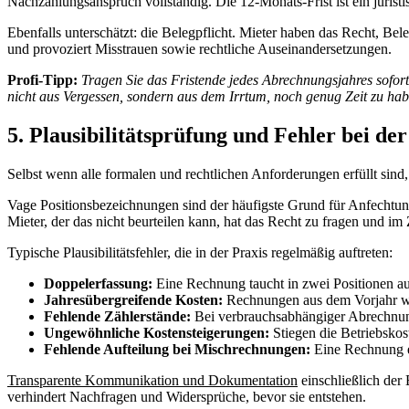
Nachzahlungsanspruch vollständig. Die 12-Monats-Frist ist ein juristi
Ebenfalls unterschätzt: die Belegpflicht. Mieter haben das Recht, B
und provoziert Misstrauen sowie rechtliche Auseinandersetzungen.
Profi-Tipp:
Tragen Sie das Fristende jedes Abrechnungsjahres sofor
nicht aus Vergessen, sondern aus dem Irrtum, noch genug Zeit zu hab
5. Plausibilitätsprüfung und Fehler bei d
Selbst wenn alle formalen und rechtlichen Anforderungen erfüllt sind
Vage Positionsbezeichnungen sind der häufigste Grund für Anfechtung
Mieter, der das nicht beurteilen kann, hat das Recht zu fragen und im
Typische Plausibilitätsfehler, die in der Praxis regelmäßig auftreten:
Doppelerfassung:
Eine Rechnung taucht in zwei Positionen au
Jahresübergreifende Kosten:
Rechnungen aus dem Vorjahr werd
Fehlende Zählerstände:
Bei verbrauchsabhängiger Abrechnung
Ungewöhnliche Kostensteigerungen:
Stiegen die Betriebskos
Fehlende Aufteilung bei Mischrechnungen:
Eine Rechnung en
Transparente Kommunikation und Dokumentation
einschließlich der 
verhindert Nachfragen und Widersprüche, bevor sie entstehen.