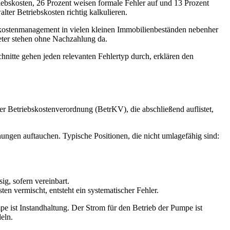
riebskosten, 26 Prozent weisen formale Fehler auf und 13 Prozent
lter Betriebskosten richtig kalkulieren.
ebskostenmanagement in vielen kleinen Immobilienbeständen nebenher
ieter stehen ohne Nachzahlung da.
hnitte gehen jeden relevanten Fehlertyp durch, erklären den
der Betriebskostenverordnung (BetrKV), die abschließend auflistet,
nungen auftauchen. Typische Positionen, die nicht umlagefähig sind:
g, sofern vereinbart.
 vermischt, entsteht ein systematischer Fehler.
e ist Instandhaltung. Der Strom für den Betrieb der Pumpe ist
eln.