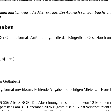
nmal jährlich gegen die Mietverträge. Ein Abgleich von Soll-Fläche u
n.
gaben
er Grund: formale Anforderungen, die das Bürgerliche Gesetzbuch und d
gsjahres)
er Guthaben)
nung formal unwirksam.
Fehlende Angaben berechtigen Mieter zur Korre
ch § 556 Abs. 3 BGB.
Die Abrechnung muss innerhalb von 12 Monaten
n
ens am 31. Dezember 2026 zugestellt sein. Nicht versandt, nicht fertig