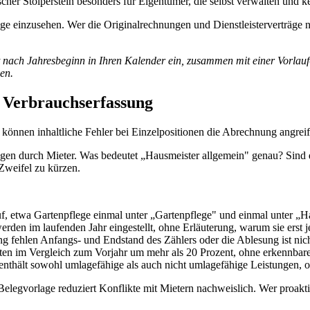
scher Stolperstein besonders für Eigentümer, die selbst verwalten und 
elege einzusehen. Wer die Originalrechnungen und Dienstleisterverträ
t nach Jahresbeginn in Ihren Kalender ein, zusammen mit einer Vorlau
en.
er Verbrauchserfassung
, können inhaltliche Fehler bei Einzelpositionen die Abrechnung angre
en durch Mieter. Was bedeutet „Hausmeister allgemein" genau? Sind da
 Zweifel zu kürzen.
f, etwa Gartenpflege einmal unter „Gartenpflege" und einmal unter „H
en im laufenden Jahr eingestellt, ohne Erläuterung, warum sie erst j
 fehlen Anfangs- und Endstand des Zählers oder die Ablesung ist nich
ten im Vergleich zum Vorjahr um mehr als 20 Prozent, ohne erkennbare
thält sowohl umlagefähige als auch nicht umlagefähige Leistungen, o
Belegvorlage reduziert Konflikte mit Mietern nachweislich. Wer proaktiv