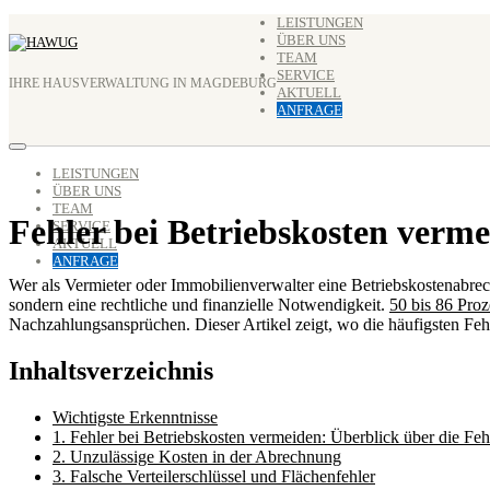
Zum
LEISTUNGEN
ÜBER UNS
Inhalt
TEAM
springen
SERVICE
IHRE HAUSVERWALTUNG IN MAGDEBURG
AKTUELL
ANFRAGE
LEISTUNGEN
ÜBER UNS
TEAM
Fehler bei Betriebskosten verme
SERVICE
AKTUELL
ANFRAGE
Wer als Vermieter oder Immobilienverwalter eine Betriebskostenabrech
sondern eine rechtliche und finanzielle Notwendigkeit.
50 bis 86 Pro
Nachzahlungsansprüchen. Dieser Artikel zeigt, wo die häufigsten Fehl
Inhaltsverzeichnis
Wichtigste Erkenntnisse
1. Fehler bei Betriebskosten vermeiden: Überblick über die Feh
2. Unzulässige Kosten in der Abrechnung
3. Falsche Verteilerschlüssel und Flächenfehler