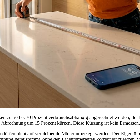
 zu 50 bis 70 Prozent verbrauchsabhängig abgerechnet werden, der R
die Abrechnung um 15 Prozent kürzen. Diese Kürzung ist kein Ermessen
 dürfen nicht auf verbleibende Mieter umgelegt werden. Der Eigentüme
echnung herausnimmt, ohne den Eigentümeranteil korrekt einzusetzen, vert