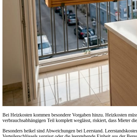
Bei Heizkosten kommen besondere Vorgaben hinzu. Heizkosten müssen
verbrauchsabhängigen Teil komplett weglässt, riskiert, dass Mieter 
Besonders heikel sind Abweichungen bei Leerstand. Leerstandskosten
Verteilerschlüssels vergisst oder die leerstehende Einheit aus der Ber