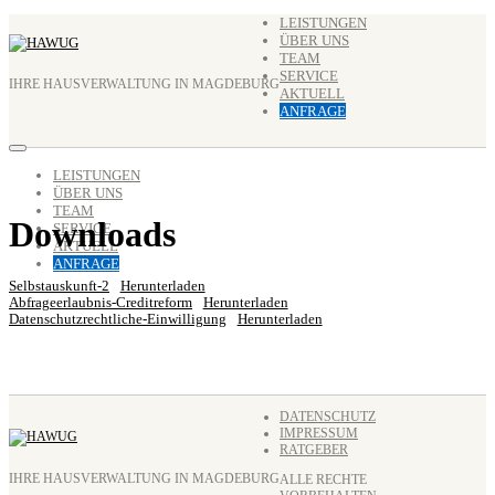
Zum
LEISTUNGEN
ÜBER UNS
Inhalt
TEAM
springen
SERVICE
IHRE HAUSVERWALTUNG IN MAGDEBURG
AKTUELL
ANFRAGE
LEISTUNGEN
ÜBER UNS
TEAM
Downloads
SERVICE
AKTUELL
ANFRAGE
Selbstauskunft-2
Herunterladen
Abfrageerlaubnis-Creditreform
Herunterladen
Datenschutzrechtliche-Einwilligung
Herunterladen
DATENSCHUTZ
IMPRESSUM
RATGEBER
IHRE HAUSVERWALTUNG IN MAGDEBURG
ALLE RECHTE