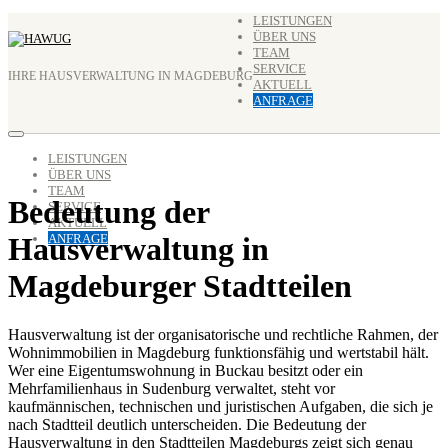
Zum
LEISTUNGEN
ÜBER UNS
Inhalt
TEAM
springen
SERVICE
IHRE HAUSVERWALTUNG IN MAGDEBURG
AKTUELL
ANFRAGE
LEISTUNGEN
ÜBER UNS
TEAM
Bedeutung der
SERVICE
AKTUELL
Hausverwaltung in
ANFRAGE
Magdeburger Stadtteilen
Hausverwaltung ist der organisatorische und rechtliche Rahmen, der
Wohnimmobilien in Magdeburg funktionsfähig und wertstabil hält.
Wer eine Eigentumswohnung in Buckau besitzt oder ein
Mehrfamilienhaus in Sudenburg verwaltet, steht vor
kaufmännischen, technischen und juristischen Aufgaben, die sich je
nach Stadtteil deutlich unterscheiden. Die Bedeutung der
Hausverwaltung in den Stadtteilen Magdeburgs zeigt sich genau