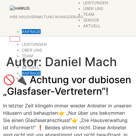
Zum
LEISTUNGEN
ÜBER UNS
Inhalt
TEAM
IHRE HAUSVERWALTUNG IN MAGDEBURG
springen
SERVICE
AKTUELL
ANFRAGE
LEISTUNGEN
ÜBER UNS
TEAM
Autor:
Daniel Mach
SERVICE
AKTUELL
ANFRAGE
🚫🔌 Achtung vor dubiosen
„Glasfaser‑Vertretern“!
In letzter Zeit klingeln immer wieder Anbieter in unseren
Häusern und behaupten:👉 „Nur über uns bekommen
Sie einen Glasfaseranschluss!“👉 „Die Hausverwaltung
ist informiert!“ ❗ Beides stimmt nicht. Diese Anbieter
sind nicht mit uns abgestimmt und nicht beauftragt, in